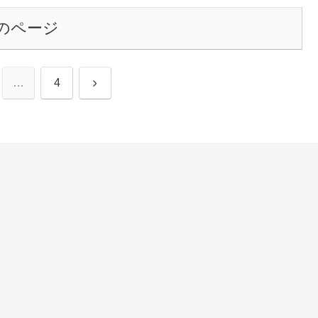
のページ
次
…
4
へ