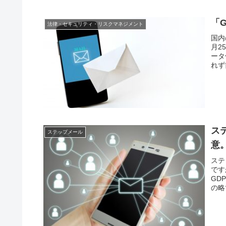
「
法律・セキュリティ・リスクマネジメント
国内
月2
ータ保
れず簡
ス
ステップメール
意
ステ
です
GDP
の略