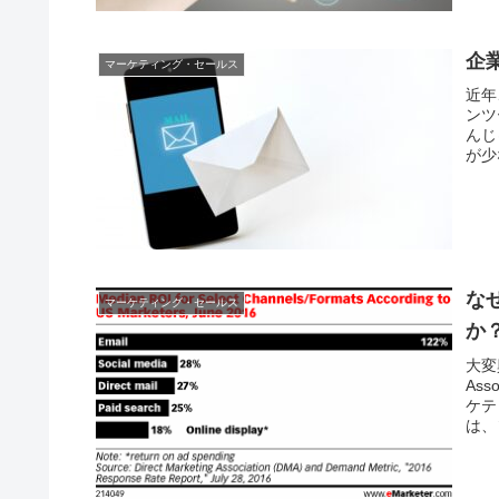
企
マーケティング・セールス
近年
ンツ
んじ
が少
な
マーケティング・セールス
か
大変
As
ケテ
は、