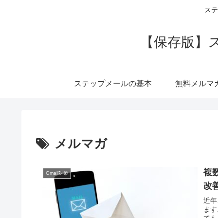
ステ
【保存版】
ステップメールの基本
無料メルマ
メルマガ
複
Gmail対策
改
近年
ます
ても