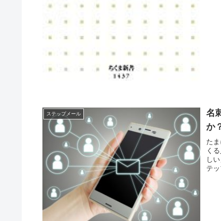
名
ステップメール
か
たま
くる
しい
テッ