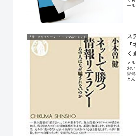
ール
ス
法律・セキュリティ・リスクマネジメント
『
く
メル
おい
曽健
とん