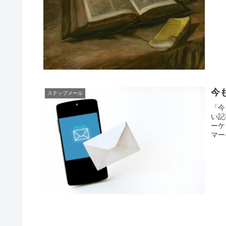
今
ステップメール
「今
い記
ーケ
マー