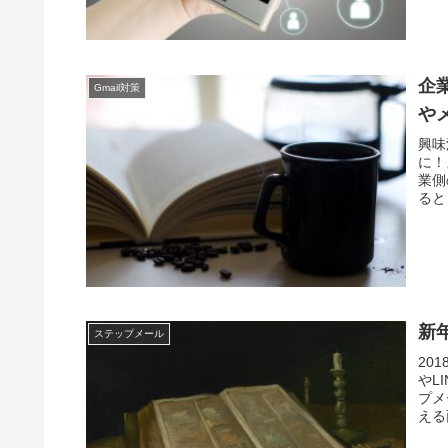
企
Gmail対策
や
興味
に！
業側
ると
新
ステップメール
20
やL
プメ
える