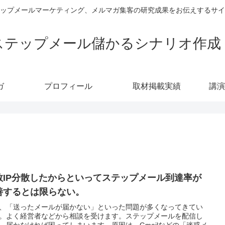
ップメールマーケティング、メルマガ集客の研究成果をお伝えするサイ
ステップメール儲かるシナリオ作成
ガ
プロフィール
取材掲載実績
講演
数IP分散したからといってステップメール到達率が
善するとは限らない。
、「送ったメールが届かない」といった問題が多くなってきてい
。よく経営者などから相談を受けます。ステップメールを配信し
、届かなければ困ってしまいます。原因は、Gmailなどの「迷惑メ