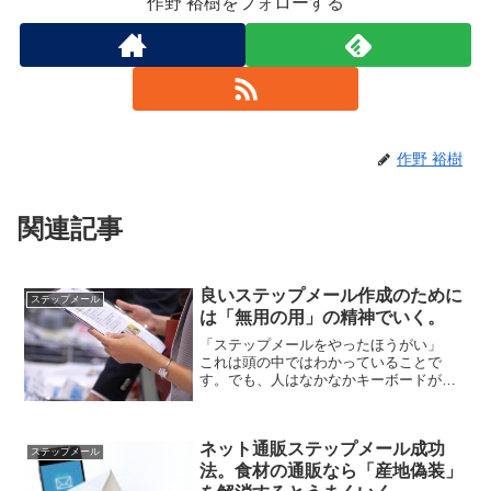
作野 裕樹をフォローする
作野 裕樹
関連記事
良いステップメール作成のために
ステップメール
は「無用の用」の精神でいく。
「ステップメールをやったほうがい」
これは頭の中ではわかっていることで
す。でも、人はなかなかキーボードが進
みません。書きたくても書けないので
す。もどかしい気持ちになります。な
ぜ、書きたいのに書けないのでしょう
ネット通販ステップメール成功
か？ステップメールをはじめたいの...
ステップメール
法。食材の通販なら「産地偽装」