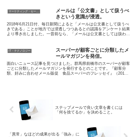
メールは「公文書」として扱うべ
マーケティング・セールス
きという意識が浸透。
2018年6月21日付、毎日新聞によると「メールは公文書として扱うべ
きである」ことが地方では浸透しつつあるとの認識をアンケート結果
より導き出しました。一昔前なら、「メールは公文書としては扱わな
い」との認識が強かったですが、最近は風向きも変わ...
スーパーが顧客ごとに分類したメ
IT・テクノロジー
ールマガジンを発信。
面白いニュース記事を見つけました。群馬県前橋市のスーパーが顧客
ごとに分類したメールマガジンを発行するとのことです。『顧客分
類、好みに合わせメール販促 食品スーパーのフレッセイ』（2011
年1月21日付：日経新聞より引用）県内スーパーとしては...
ステップメールで良い文章を書くには
「何を捨てるか」を決めること。
「異常」なほどの成果が出る「強み」に