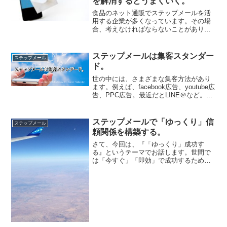
を解消するとうまくいく。
食品のネット通販でステップメールを活
用する企業が多くなっています。その場
合、考えなければならないことがありま
す。それは、お客さんは「産地偽装をし
てないか？」を疑って見ているというこ
とです。近年、産地偽装問題がよくニュ
ステップメールは集客スタンダー
ステップメール
ースで出てきます。産地偽...
ド。
世の中には、さまざまな集客方法があり
ます。例えば、facebook広告、youtube広
告、PPC広告。最近だとLINE＠など。時
代と共に、さまざまな集客方法が世に出
てきます。新しい集客法が出てくるたび
に、「メールは古い」「ステップメール
ステップメールで「ゆっくり」信
ステップメール
は...
頼関係を構築する。
さて、今回は、『「ゆっくり」成功す
る』というテーマでお話します。世間で
は「今すぐ」「即効」で成功するための
ノウハウなどを見かけます。だが、結論
から言うと、それは「ウソ」です。な
ぜ、ウソと言い切れるのか？誤解を恐れ
ず言い表すなら、ビジネスとい...