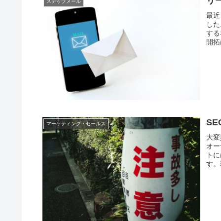
リ
ステップメール
最近
した
する
開拓
S
マーケティング・セールス
大変
オー
トに
す。