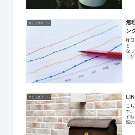
無
ステップメール
ン
昨日
と、
なっ
上が
L
ステップメール
こち
す。
すね
際の