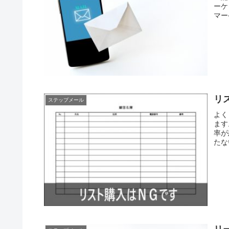
ーケ
マー
リ
ステップメール
よく
ます
率が
たな