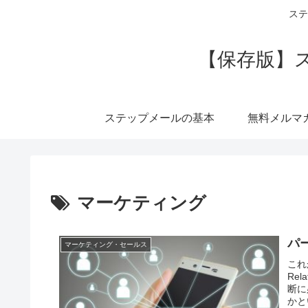
ステ
【保存版】
ステップメールの基本
無料メルマ
マーケティング
パ
マーケティング・セールス
これ
Re
断に
かと