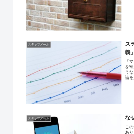
ス
ステップメール
義
「マ
を寄
うな
論を
な
ステップメール
この
あり