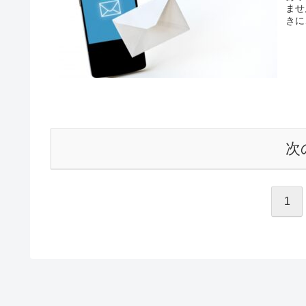
ませ
きに
次
1