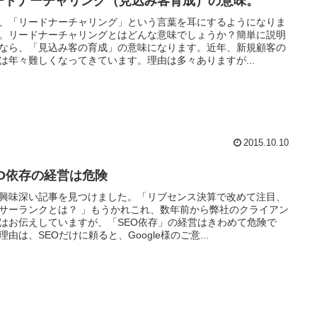
ードナーチャリング（見込み客育成）の意味。
、「リードナーチャリング」という言葉を耳にするようになりま
。リードナーチャリングとはどんな意味でしょうか？簡単に説明
なら、「見込み客の育成」の意味になります。近年、新規顧客の
は年々難しくなってきています。理由は多々ありますが...
2015.10.10
EO依存の経営は危険
興味深い記事を見つけました。「リブセンス決算で改めて注目、
サーランクとは？ 」もうかれこれ、数年前から弊社のクライアン
はお伝えしていますが、「SEO依存」の経営はきわめて危険で
理由は、SEOだけに頼ると、Google様のご意...