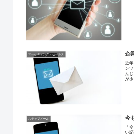
企
マーケティング・セールス
近年
ンツ
んじ
が少
今
ステップメール
「今
い記